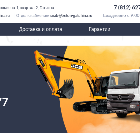
7 (812) 62
ромзона-1, квартал-2, Гатчина
ina.ru
snab@beton-gatchina.ru
Ежедневно с 9:00
Отдел снабжения:
Доставка и оплата
Гарантии
77