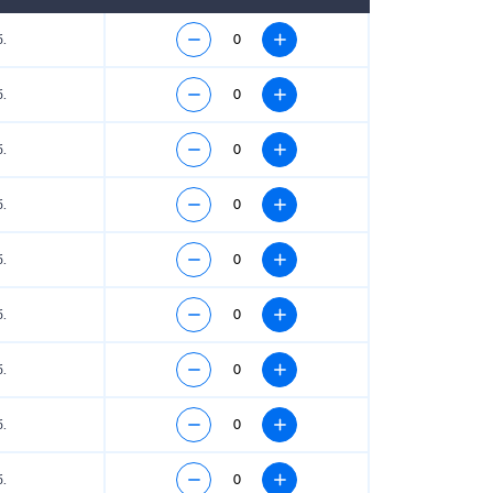
.
.
.
.
.
.
.
.
.