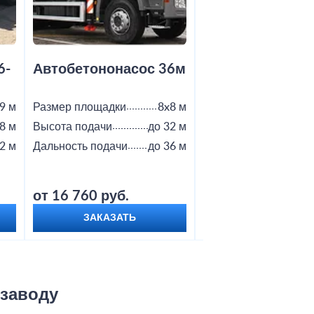
6-
Автобетононасос 36м
Автобетононас
9 м
Размер площадки
8x8 м
Размер площадки
8 м
Высота подачи
до 32 м
Высота подачи
2 м
Дальность подачи
до 36 м
Дальность подачи
от 16 760 руб.
от 18 800 руб.
ЗАКАЗАТЬ
ЗАКАЗАТЬ
 заводу