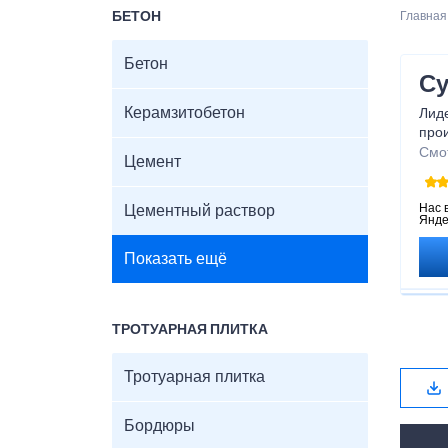
БЕТОН
Главная
Бетон
Су
Керамзитобетон
Лид
про
реше
Смо
Цемент
Нас 
Цементный раствор
Янде
Показать ещё
ТРОТУАРНАЯ ПЛИТКА
Тротуарная плитка
Бордюры