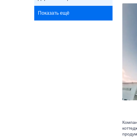
Показать ещё
Компан
коттед
продум