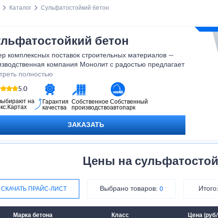
Каталог
Сульфатостойкий бетон
льфатостойкий бетон
ер комплексных поставок строительных материалов —
изводственная компания Монолит с радостью предлагает
ния для частников и юридических лиц.
треть полностью
5.0
выбирают на
Гарантия
Собственное
Собственный
кс.Картах
качества
производство
автопарк
ЗАКАЗАТЬ
Цены на сульфатостой
Выбрано товаров:
Итого
СКАЧАТЬ ПРАЙС-ЛИСТ
0
Марка бетона
Класс
Цена (руб