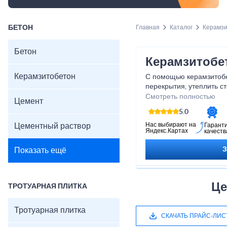
БЕТОН
Главная
Каталог
Керамзи
Бетон
Керамзитобе
Керамзитобетон
С помощью керамзитоб
перекрытия, утеплить с
термоизоляционный сло
Смотреть полностью
Цемент
объекты.
5.0
Нас выбирают на
Цементный раствор
Гарант
Яндекс.Картах
качеств
Показать ещё
Це
ТРОТУАРНАЯ ПЛИТКА
Тротуарная плитка
СКАЧАТЬ ПРАЙС-ЛИС