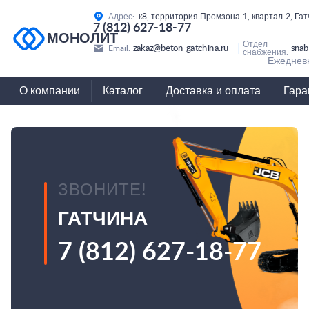
Адрес:
к8, территория Промзона-1, квартал-2, Га
7 (812) 627-18-77
МОНОЛИТ
Отдел
zakaz@beton-gatchina.ru
snab
Email:
снабжения:
Ежедневн
О компании
Каталог
Доставка и оплата
Гара
ЗВОНИТЕ!
ГАТЧИНА
7 (812) 627-18-77