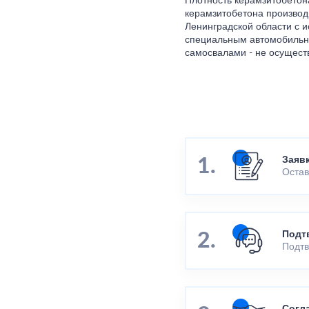
Плотность керамзитобетона
керамзитобетона производи
Ленинградской области с и
специальным автомобильны
самосвалами - не осущест
Заяв
Остав
Подт
Подтв