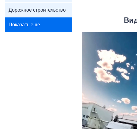
Дорожное строительство
Вид
Показать ещё