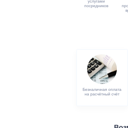
услугами
посредников
пр
в
Безналичная оплата
на расчётный счёт
Воз