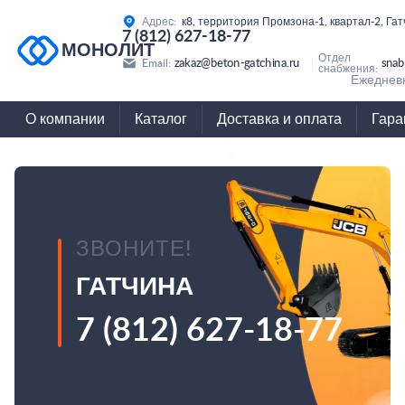
Адрес:
к8, территория Промзона-1, квартал-2, Га
7 (812) 627-18-77
МОНОЛИТ
Отдел
zakaz@beton-gatchina.ru
snab
Email:
снабжения:
Ежедневн
О компании
Каталог
Доставка и оплата
Гара
ЗВОНИТЕ!
ГАТЧИНА
7 (812) 627-18-77