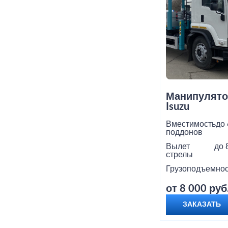
Манипулято
Isuzu
Вместимость
до 
поддонов
Вылет
до 
стрелы
Грузоподъемнос
от 8 000 руб
ЗАКАЗАТЬ