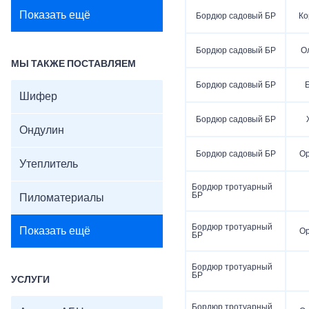
Показать ещё
Бордюр садовый БР
Ко
Бордюр садовый БР
О
МЫ ТАКЖЕ ПОСТАВЛЯЕМ
Бордюр садовый БР
Шифер
Бордюр садовый БР
Ондулин
Бордюр садовый БР
О
Утеплитель
Бордюр тротуарный
БР
Пиломатериалы
Бордюр тротуарный
Показать ещё
О
БР
Бордюр тротуарный
БР
УСЛУГИ
Бордюр тротуарный