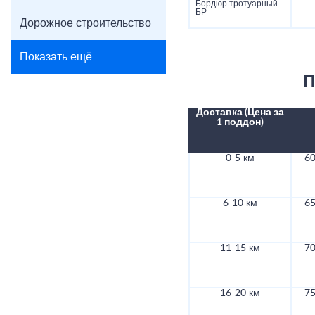
Бордюр тротуарный
БР
Дорожное строительство
Показать ещё
П
Доставка (Цена за
1 поддон)
0-5 км
60
6-10 км
65
11-15 км
70
16-20 км
75