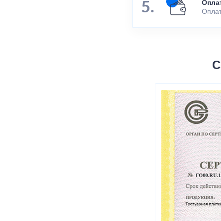
Опла
Оплат
С