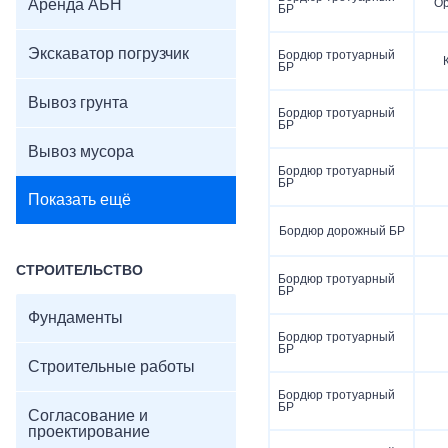
Аренда АБН
О
БР
Экскаватор погрузчик
Бордюр тротуарный
БР
Вывоз грунта
Бордюр тротуарный
БР
Вывоз мусора
Бордюр тротуарный
БР
Показать ещё
Бордюр дорожный БР
СТРОИТЕЛЬСТВО
Бордюр тротуарный
БР
Фундаменты
Бордюр тротуарный
БР
Строительные работы
Бордюр тротуарный
БР
Согласование и
проектирование