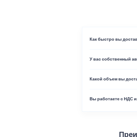
Как быстро вы достав
У вас собственный а
Какой объем вы доста
Вы работаете с НДС и
Преи