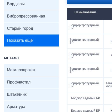
Бордюры
Наименование
Вибропрессованная
Бордюр тротуарный
Старый город
БР
Бордюр тротуарный
Показать ещё
БР
Бордюр тротуарный
БР
МЕТАЛЛ
Бордюр тротуарный
Металлопрокат
БР
Профнастил
Бордюр тротуарный
Тём
БР
кор
Штакетник
Бордюр садовый БР
Арматура
Бордюр садовый БР