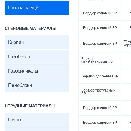
Показать ещё
Бордюр садовый БР
Бордюр садовый БР
СТЕНОВЫЕ МАТЕРИАЛЫ
Кирпич
Тём
Бордюр садовый БР
кор
Газобетон
Бордюр
магистральный БР
Газосиликаты
Бордюр дорожный БР
Пеноблоки
Бордюр тротуарный
БР
НЕРУДНЫЕ МАТЕРИАЛЫ
Бордюр садовый БР
Песок
Бордюр садовый БР