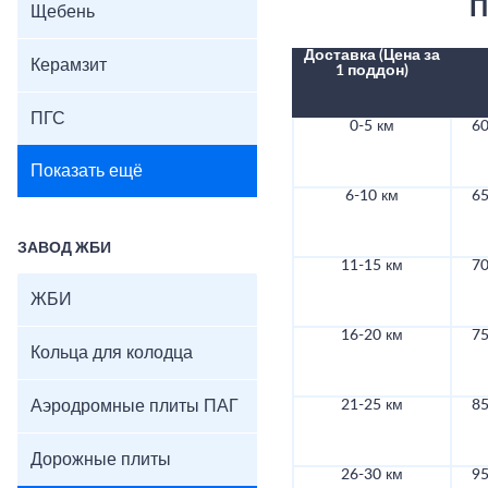
П
Щебень
Доставка (Цена за
Керамзит
1 поддон)
ПГС
0-5 км
60
Показать ещё
6-10 км
65
ЗАВОД ЖБИ
11-15 км
70
ЖБИ
16-20 км
75
Кольца для колодца
Аэродромные плиты ПАГ
21-25 км
85
Дорожные плиты
26-30 км
95