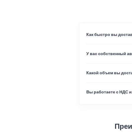
Как быстро вы достав
У вас собственный а
Какой объем вы доста
Вы работаете с НДС и
Преи