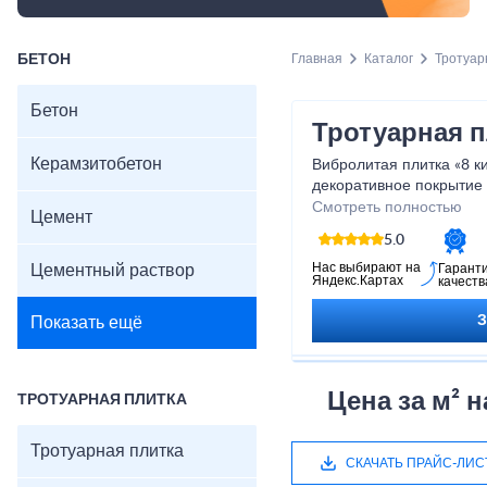
БЕТОН
Главная
Каталог
Тротуар
Бетон
Тротуарная п
Керамзитобетон
Вибролитая плитка «8 к
декоративное покрытие 
садовых дорожек и подъ
Смотреть полностью
Цемент
В наличии около 45 м², 
5.0
2–3 дня.
Предлагаются разные ц
Нас выбирают на
Цементный раствор
Гарант
Яндекс.Картах
качеств
— уточняйте у менеджер
Основны
Показать ещё
Вес плитки: 16–20 кг
На 1 м² укладываются
Цена за м² 
ТРОТУАРНАЯ ПЛИТКА
На поддоне примерно
Морозостойкость: F25
Тротуарная плитка
Примечание: упаковка и
СКАЧАТЬ ПРАЙС-ЛИС
отличаться.