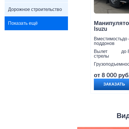
Дорожное строительство
Манипулято
Показать ещё
Isuzu
Вместимость
до 
поддонов
Вылет
до 
стрелы
Грузоподъемнос
от 8 000 руб
ЗАКАЗАТЬ
Вид