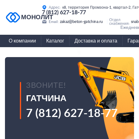
Адрес:
к8, территория Промзона-1, квартал-2, Га
7 (812) 627-18-77
МОНОЛИТ
Отдел
zakaz@beton-gatchina.ru
snab
Email:
снабжения:
Ежедневн
О компании
Каталог
Доставка и оплата
Гара
ЗВОНИТЕ!
ГАТЧИНА
7 (812) 627-18-77