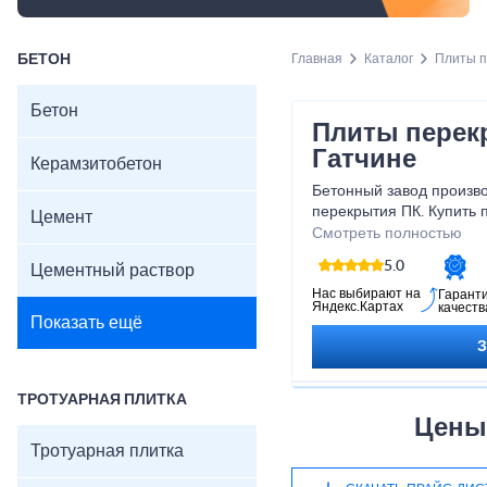
БЕТОН
Главная
Каталог
Плиты 
Бетон
Плиты перек
Гатчине
Керамзитобетон
Бетонный завод произв
перекрытия ПК. Купить 
Цемент
можно по низкой цене о
Смотреть полностью
5.0
Цементный раствор
Нас выбирают на
Гарант
Яндекс.Картах
качеств
Показать ещё
ТРОТУАРНАЯ ПЛИТКА
Цены
Тротуарная плитка