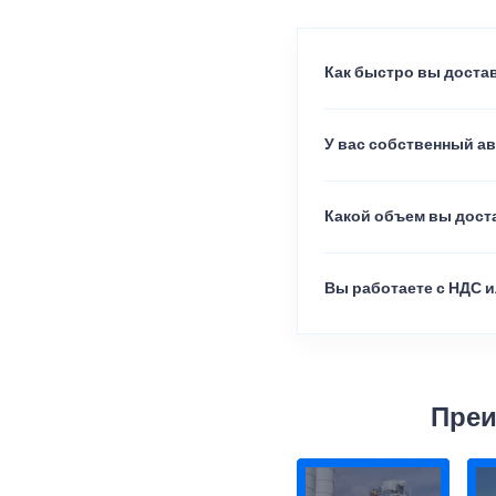
Как быстро вы достав
У вас собственный а
Какой объем вы доста
Вы работаете с НДС и
Преи