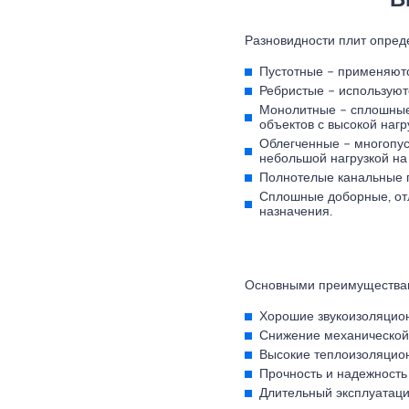
В
Разновидности плит опред
Пустотные – применяютс
Ребристые – используют
Монолитные – сплошные 
объектов с высокой наг
Облегченные – многопус
небольшой нагрузкой на
Полнотелые канальные п
Сплошные доборные, отл
назначения.
Основными преимуществам
Хорошие звукоизоляцион
Снижение механической 
Высокие теплоизоляцион
Прочность и надежность
Длительный эксплуатаци