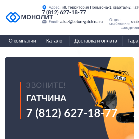
Адрес:
к8, территория Промзона-1, квартал-2, Га
7 (812) 627-18-77
МОНОЛИТ
Отдел
zakaz@beton-gatchina.ru
snab
Email:
снабжения:
Ежедневн
О компании
Каталог
Доставка и оплата
Гара
ЗВОНИТЕ!
ГАТЧИНА
7 (812) 627-18-77