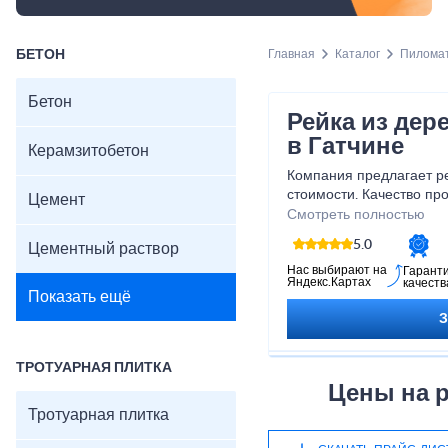
БЕТОН
Главная
Каталог
Пилома
Бетон
Рейка из дер
в Гатчине
Керамзитобетон
Компания предлагает ре
стоимости. Качество пр
Цемент
приобретения и доставк
Смотреть полностью
гарантированы. На оте
5.0
Цементный раствор
представлен широкий а
Немаловажное место от
Нас выбирают на
Гарант
Яндекс.Картах
качеств
производным. Особым с
Показать ещё
пользуются рейки из де
ТРОТУАРНАЯ ПЛИТКА
Цены на р
Тротуарная плитка