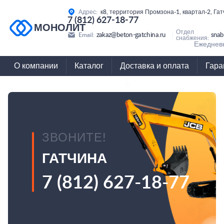
Адрес:
к8, территория Промзона-1, квартал-2, Га
7 (812) 627-18-77
МОНОЛИТ
Отдел
zakaz@beton-gatchina.ru
snab
Email:
снабжения:
Ежедневн
О компании
Каталог
Доставка и оплата
Гара
ЗВОНИТЕ!
ГАТЧИНА
7 (812) 627-18-77