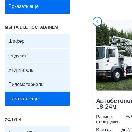
Показать ещё
МЫ ТАКЖЕ ПОСТАВЛЯЕМ
Шифер
Ондулин
Утеплитель
Пиломатериалы
Показать ещё
Автобетоно
18-24м
Размер
6x
УСЛУГИ
площадки
Высота
до 2