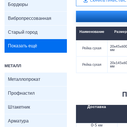
СКАЧАТЬ ПРАЙС-ЛИС
Бордюры
Вибропрессованная
Старый город
Наименование
Разме
Показать ещё
20x45x60
Рейка сухая
мм
20x145x6
Рейка сухая
МЕТАЛЛ
мм
Металлопрокат
Профнастил
П
Штакетник
Доставка
Арматура
0-5 км