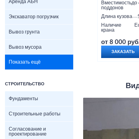
Аренда АБН
Вместимость
до 
поддонов
Длина кузова
Экскаватор погрузчик
Наличие
Е
крана
Вывоз грунта
от 8 000 руб
Вывоз мусора
ЗАКАЗАТЬ
Показать ещё
СТРОИТЕЛЬСТВО
Вид
Фундаменты
Строительные работы
Согласование и
проектирование