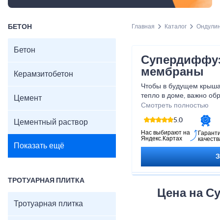
БЕТОН
Главная
Каталог
Ондули
Бетон
Супердиффу
мембраны
Керамзитобетон
Чтобы в будущем крыша
тепло в доме, важно об
Цемент
кровельный пирог. Как п
Смотреть полностью
несколько разновиднос
5.0
Цементный раствор
обеспечить гидрозащиту
звукоизоляцию. В проце
Нас выбирают на
Гарант
Яндекс.Картах
качеств
следить, чтобы укладка
Показать ещё
стороной без нарушени
ТРОТУАРНАЯ ПЛИТКА
Цена на 
Тротуарная плитка