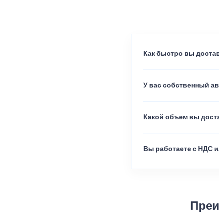
Как быстро вы достав
У вас собственный а
Какой объем вы доста
Вы работаете с НДС и
Преи