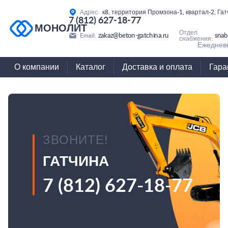
Адрес:
к8, территория Промзона-1, квартал-2, Га
7 (812) 627-18-77
МОНОЛИТ
Отдел
zakaz@beton-gatchina.ru
snab
Email:
снабжения:
Ежедневн
О компании
Каталог
Доставка и оплата
Гара
ЗВОНИТЕ!
ГАТЧИНА
7 (812) 627-18-77