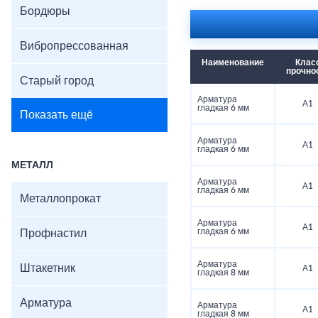
Бордюры
Вибропрессованная
Наименование
Клас
прочно
Старый город
Арматура
А1
гладкая 6 мм
Показать ещё
Арматура
А1
гладкая 6 мм
МЕТАЛЛ
Арматура
А1
гладкая 6 мм
Металлопрокат
Арматура
А1
гладкая 6 мм
Профнастил
Арматура
Штакетник
А1
гладкая 8 мм
Арматура
Арматура
А1
гладкая 8 мм