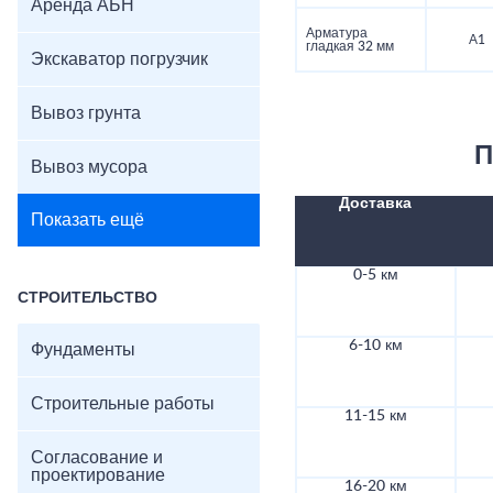
Аренда АБН
Арматура
А1
гладкая 32 мм
Экскаватор погрузчик
Вывоз грунта
П
Вывоз мусора
Доставка
Показать ещё
0-5 км
СТРОИТЕЛЬСТВО
6-10 км
Фундаменты
Строительные работы
11-15 км
Согласование и
проектирование
16-20 км