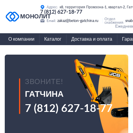
Адрес:
к8, территория Промзона-1, квартал-2, Га
7 (812) 627-18-77
МОНОЛИТ
Отдел
zakaz@beton-gatchina.ru
snab
Email:
снабжения:
Ежедневн
О компании
Каталог
Доставка и оплата
Гара
ЗВОНИТЕ!
ГАТЧИНА
7 (812) 627-18-77