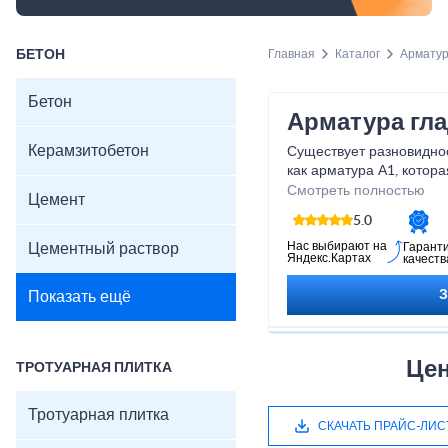
БЕТОН
Главная
Каталог
Армату
Бетон
Арматура гла
Керамзитобетон
Существует разновиднос
как арматура А1, котор
имеет два продольных г
Смотреть полностью
Цемент
облегчения сцепления с
5.0
используется для стро
конструкций или для во
Нас выбирают на
Цементный раствор
Гарант
Яндекс.Картах
качеств
и ее толщина может нез
подобных изделий. Стан
Показать ещё
поверхности готовой ар
не должно быть разрыво
следов прокатки, наплы
Цен
ТРОТУАРНАЯ ПЛИТКА
Тротуарная плитка
СКАЧАТЬ ПРАЙС-ЛИС