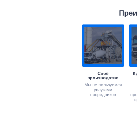
Преи
Своё
К
производство
Мы не пользуемся
услугами
посредников
пр
в