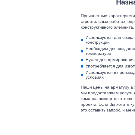
Назн
Прочностные характеристик
строительных работах, оп
конструктивного элемента.
Используется для созда
конструкций
Необходим для создани
температуре
Нужен для армирования 
Употребляется для изго
Используется в производ
условиях
Наши цены на арматуру а 1
мы предоставляем услуги д
команда экспертов готова
проекта. Если Вы хотите к
это оставить запрос, и ме