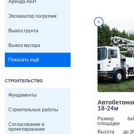
Аренда АБН
Экскаватор погрузчик
Вывоз грунта
Вывоз мусора
Показать ещё
СТРОИТЕЛЬСТВО
Фундаменты
Автобетоно
18-24м
Строительные работы
Размер
6x
площадки
Согласование и
проектирование
Высота
до 2