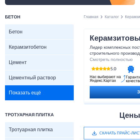
БЕТОН
Главная
Каталог
Керамз
Бетон
Керамзитовы
Керамзитобетон
Лидер комплексных пос
строительного производ
Монолит реализует реш
Смотреть полностью
Цемент
строительных организац
5.0
Нас выбирают на
Цементный раствор
Гарант
Яндекс.Картах
качеств
Показать ещё
Цены
ТРОТУАРНАЯ ПЛИТКА
Тротуарная плитка
СКАЧАТЬ ПРАЙС-ЛИС