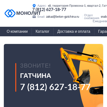
Адрес:
к8, территория Промзона-1, квартал-2, Га
7 (812) 627-18-77
МОНОЛИТ
Отдел
zakaz@beton-gatchina.ru
snab
Email:
снабжения:
Ежедневн
О компании
Каталог
Доставка и оплата
Гара
ЗВОНИТЕ!
ГАТЧИНА
7 (812) 627-18-77