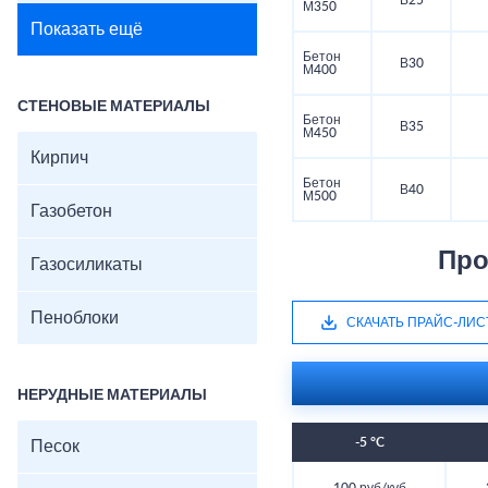
В25
М350
Показать ещё
Бетон
В30
М400
СТЕНОВЫЕ МАТЕРИАЛЫ
Бетон
В35
М450
Кирпич
Бетон
В40
М500
Газобетон
Про
Газосиликаты
Пеноблоки
СКАЧАТЬ ПРАЙС-ЛИС
НЕРУДНЫЕ МАТЕРИАЛЫ
-5 °C
Песок