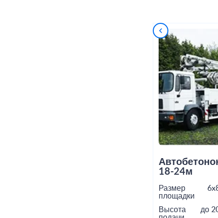
Автобетоно
18-24м
Размер
6x
площадки
Высота
до 2
подачи