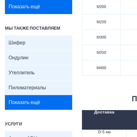
Показать ещё
М200
М250
МЫ ТАКЖЕ ПОСТАВЛЯЕМ
М300
Шифер
М350
Ондулин
М400
Утеплитель
Пиломатериалы
П
Показать ещё
Доставка
УСЛУГИ
0-5 км