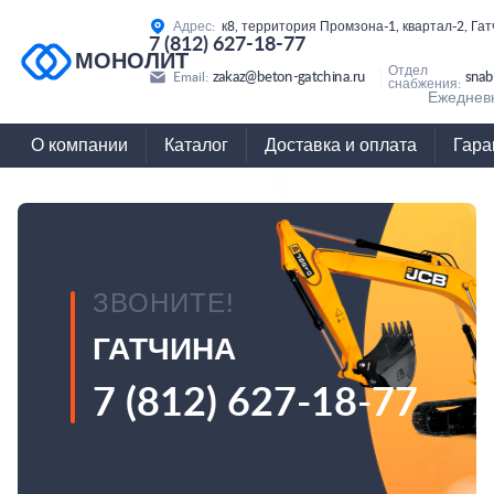
Адрес:
к8, территория Промзона-1, квартал-2, Га
7 (812) 627-18-77
МОНОЛИТ
Отдел
zakaz@beton-gatchina.ru
snab
Email:
снабжения:
Ежедневн
О компании
Каталог
Доставка и оплата
Гара
ЗВОНИТЕ!
ГАТЧИНА
7 (812) 627-18-77