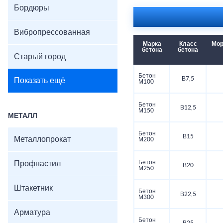
Бордюры
Вибропрессованная
Марка
Класс
Мор
бетона
бетона
Старый город
Бетон
В7,5
Показать ещё
М100
Бетон
В12,5
М150
МЕТАЛЛ
Бетон
В15
Металлопрокат
М200
Бетон
Профнастил
В20
М250
Штакетник
Бетон
В22,5
М300
Арматура
Бетон