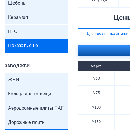
100 руб/куб
Щебень
Цен
Керамзит
ПГС
СКАЧАТЬ ПРАЙС-ЛИС
Показать ещё
ЗАВОД ЖБИ
Марка
М50
ЖБИ
М75
Кольца для колодца
М100
Аэродромные плиты ПАГ
Дорожные плиты
М150