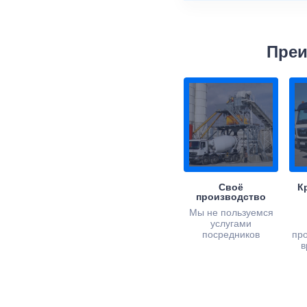
Преи
Своё
К
производство
Мы не пользуемся
услугами
посредников
пр
в