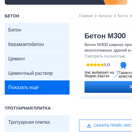
БЕТОН
Главная
Каталог
Бетон
Бетон
Бетон М300
Керамзитобетон
Бетон М300 широко при
многоэтажных зданий в 
также для производства
Смотреть полностью
Цемент
отличается классом про
5.0
низкой ценой по сравне
бетон М300 купить с дос
Нас выбирают на
Цементный раствор
Гарант
Яндекс.Картах
качеств
выгодных условиях.
Показать ещё
ТРОТУАРНАЯ ПЛИТКА
Тротуарная плитка
СКАЧАТЬ ПРАЙС-ЛИС